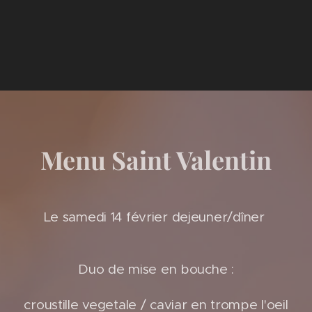
Menu Saint Valentin
Le samedi 14 février dejeuner/dîner
Duo de mise en bouche :
croustille vegetale / caviar en trompe l'oeil