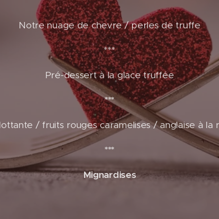
***
Notre nuage de chevre / perles de truffe
***
Pré-dessert à la glace truffée
***
 flottante / fruits rouges caramelises / anglaise à la 
***
Mignardises