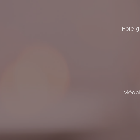
Foie g
Médail