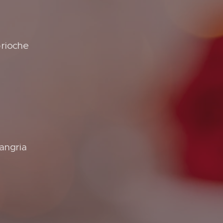
brioche
sangria